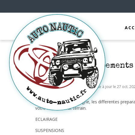
ACC
Actualité, équipements
Boris
13 mai 2020 | Mise à jour le 27 oct. 20
Nous allons mettre en ligne, les differentes prepa
votre vehicule tout terrain.
ECLAIRAGE
SUSPENSIONS